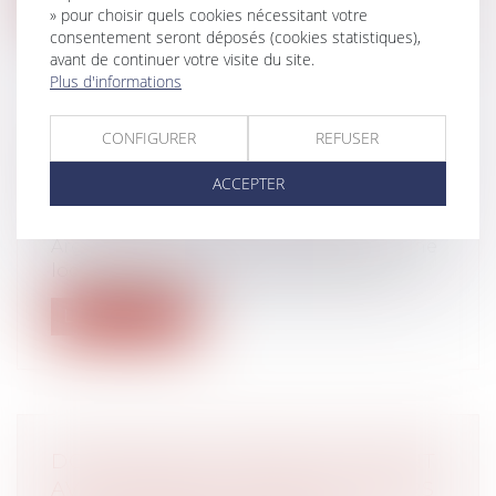
» pour choisir quels cookies nécessitant votre
consentement seront déposés (cookies statistiques),
avant de continuer votre visite du site.
Plus d'informations
CONFIGURER
REFUSER
ARRIÉRÉS DE LOYERS ET
ALLOCATION LOGEMENT : OFFICE
ACCEPTER
DU JUGE
Droit immobilier
/
Baux d'habitation
Arguant de l’indécence du logement, une
locataire assigne en exécution de tra...
Lire la suite
DONATION DE SOMMES D’ARGENT
AVEC RÉSERVE D’USUFRUIT : VERS