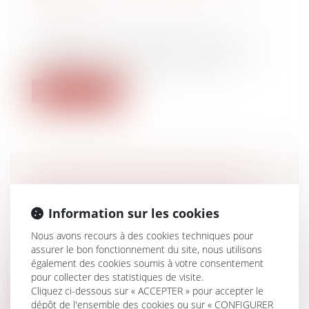
Droit de la famille, des personnes et de
leur patrimoine
/
Patrimoine et
succession
Le projet de loi de finances ne vient pas
modifier le barème des droits de su...
Lire la suite
PARTICIPATION AUX ACQUÊTS :
CALCUL DE LA PLUS-VALUE D’UN
Information sur les cookies
BIEN
Droit de la famille, des personnes et de
Nous avons recours à des cookies techniques pour
leur patrimoine
/
Divorce et séparation
assurer le bon fonctionnement du site, nous utilisons
L’article 1569 du Code civil dispose que «
également des cookies soumis à votre consentement
pour collecter des statistiques de visite.
Pendant la durée du mariage, le ré...
Cliquez ci-dessous sur « ACCEPTER » pour accepter le
dépôt de l'ensemble des cookies ou sur « CONFIGURER
Lire la suite