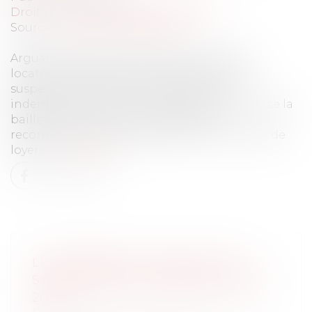
Droit immobilier
/
Baux d'habitation
Source :
www.actu-juridique.fr
Arguant de l’indécence du logement, une
locataire assigne en exécution de travaux,
suspension du paiement des loyers et
indemnisation de son préjudice de jouissance la
bailleresse qui forme une demande
reconventionnelle en paiement d’un arriéré de
loyers...
Lire la suite
LES BARÈMES DES DROITS DE
SUCCESSION ET DONATION POUR
2024.