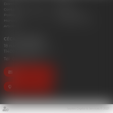
Domaines d'intervention
Actus
Contact
Plan du site
Politique de confidentialité
Mentions légales
Honoraires
Politique de cookies
Articles
CÉCILE MOURGUES
18 rue du Collège
11400 CASTELNAUDARY
Tél :
04 68 23 41 32
NOUS CONTACTER
NOUS LOCALISER
Septeo Digital & Services © 2021