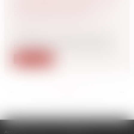
LA NON-DÉDUCTIBILITÉ DE LA
DETTE DE RESTITUTION ?
Droit de la famille, des personnes et de
leur patrimoine
/
Patrimoine et
succession
Un amendement adopté (n°I-1868 rect.
bis) le 25 novembre 2023 par le Sénat da...
Lire la suite
<<
<
...
78
79
80
81
82
83
84
...
>
>>
Accueil
Cabinet