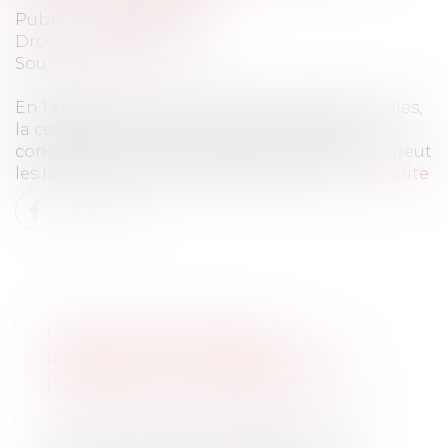
Publié le :
30/05/2022
Droit du travail - Salariés
Source :
www.efl.fr
En l’absence de revendications professionnelles,
la cessation de travail de salariés n’est pas
considérée comme une grève et l’employeur peut
les licencier pour absence injustifiée...
Lire la suite
DEVOIR DE SECOURS ET
PRESTATION COMPENSATOIRE :
L’ABSENCE DE POROSITÉ
Droit de la famille, des personnes et de
leur patrimoine
/
Divorce et séparation