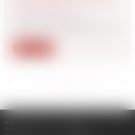
REVENDICATIONS COLLECTIVES,
EST-IL UNE GRÈVE ?
Droit du travail - Salariés
En l’absence de revendications
professionnelles, la cessation de travail de
s...
Lire la suite
<<
<
...
171
172
173
174
175
176
177
...
>
>>
Accueil
Cabinet
Domaines d'intervention
Actus