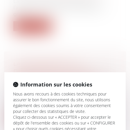
La Cour de cassation rappelle que
l’avantage constitué par la jouissance
grat...
Lire la suite
LA CONTREPARTIE AU
DÉPASSEMENT DU TEMPS
NORMAL DE TRAJET DOMICILE-
Information sur les cookies
TRAVAIL DOIT ÊTRE SUFFISANTE
Droit du travail - Employeurs
Nous avons recours à des cookies techniques pour
Le caractère suffisant de la contrepartie
assurer le bon fonctionnement du site, nous utilisons
également des cookies soumis à votre consentement
financière au temps de déplacement...
pour collecter des statistiques de visite.
Cliquez ci-dessous sur « ACCEPTER » pour accepter le
Lire la suite
dépôt de l'ensemble des cookies ou sur « CONFIGURER
» pour choisir quels cookies nécessitant votre