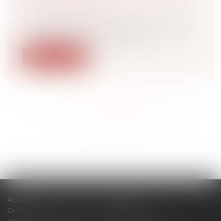
Droit du travail - Employeurs
/
Droit de la
protection sociale
Le 11 mars dernier, le Bulletin officiel de la
sécurité sociale a apporté que...
Lire la suite
<<
<
...
180
181
182
183
184
185
186
...
>
>>
Accueil
Cabinet
Domaines d'intervention
Actus