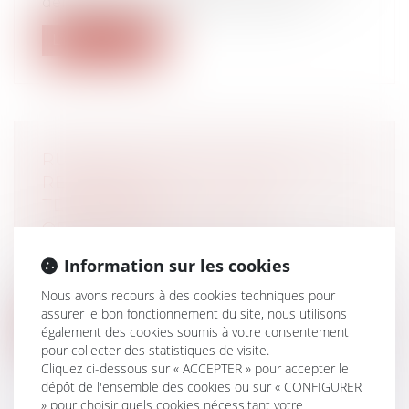
demander à l’employeur de justifie...
Lire la suite
RUPTURE CONVENTIONNELLE : LE
RECOURS AU
TÉLÉSERVICE DÉSORMAIS
OBLIGATOIRE
Droit du travail - Employeurs
Information sur les cookies
Les conditions de dépôt à l’administration
de la demande d’homologation de la...
Nous avons recours à des cookies techniques pour
assurer le bon fonctionnement du site, nous utilisons
Lire la suite
également des cookies soumis à votre consentement
pour collecter des statistiques de visite.
Cliquez ci-dessous sur « ACCEPTER » pour accepter le
dépôt de l'ensemble des cookies ou sur « CONFIGURER
» pour choisir quels cookies nécessitant votre