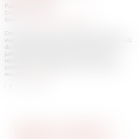
Publié le :
16/07/2024
Droit bancaire
Source :
www.lemag-juridique.com
Dans le cadre d’un litige portant sur un prêt
viager hypothécaire, l’article 28 du décret n°55-22
du 4 janvier 1955 dispose que les demandes en
justice tendant à obtenir la résolution, la
révocation, l’annulation ou la rescision d’une
convention ou d’une disposition à cause de
morts...
Lire la suite
DIAGNOSTIC DE PERFORMANCE
ÉNERGÉTIQUE -PASSOIRES