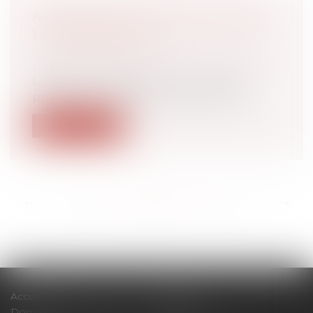
ARRÊT MALADIE : MODALITÉS DE
LA CONTRE-VISITE
Droit du travail - Employeurs
/
Droit de la
protection sociale
Le décret n° 2024-692 du 5 juillet 2024
précise les modalités et les conditio...
Lire la suite
<<
<
...
58
59
60
61
62
63
64
...
>
>>
Accueil
Cabinet
Domaines d'intervention
Actus