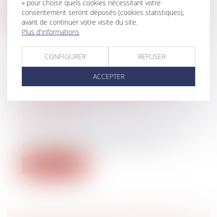
» pour choisir quels cookies nécessitant votre
consentement seront déposés (cookies statistiques),
Lire la suite
avant de continuer votre visite du site.
Plus d'informations
CONFIGURER
REFUSER
ACTION EN REMBOURSEMENT DU
ACCEPTER
PRÊT VIAGER HYPOTHÉCAIRE :
FOCUS SUR LE DÉLAI DE
PRESCRIPTION
Droit bancaire
Dans le cadre d’un litige portant sur un
prêt viager hypothécaire, l’article...
Lire la suite