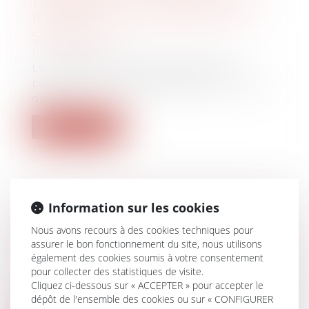
THERMIQUES : LE DPE ÉVOLUE AU
1ER JUILLET POUR LES PETITES
SURFACES
Droit immobilier
Le mode de calcul du diagnostic de
performance énergétique (DPE) connaît
des...
Lire la suite
Information sur les cookies
COMMENT LES SALARIÉS ET LEURS
Nous avons recours à des cookies techniques pour
REPRÉSENTANTS POURRONT-ILS
assurer le bon fonctionnement du site, nous utilisons
CIRCULER PENDANT LES JO ?
également des cookies soumis à votre consentement
Droit du travail - Salariés
pour collecter des statistiques de visite.
L’échéance arrive désormais à grands pas
Cliquez ci-dessous sur « ACCEPTER » pour accepter le
et l’on sait que, pour pouvoir accéd...
dépôt de l'ensemble des cookies ou sur « CONFIGURER