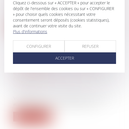
Cliquez ci-dessous sur « ACCEPTER » pour accepter le
Depuis le 1er décembre 2023, la Caf
dépôt de l'ensemble des cookies ou sur « CONFIGURER
propose une aide financière d’urgence
» pour choisir quels cookies nécessitant votre
(AV...
consentement seront déposés (cookies statistiques),
avant de continuer votre visite du site.
Lire la suite
Plus d'informations
CONFIGURER
REFUSER
ACCEPTER
SUCCESSION : QU'EST-CE QUE
L'INDIVISION ?
Droit de la famille, des personnes et de
leur patrimoine
/
Patrimoine et
succession
Vous héritez d’une succession mais vous
n’en êtes pas l’unique bénéficiaire ?...
Lire la suite