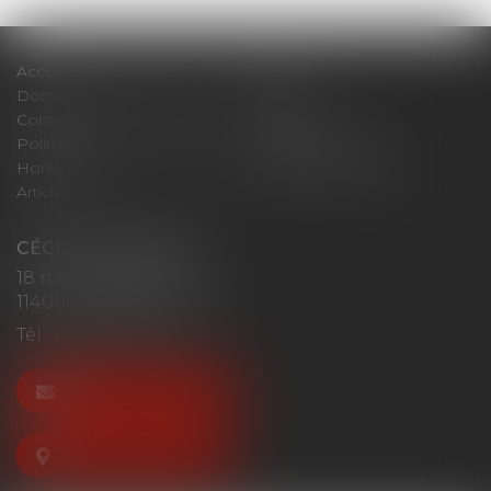
Accueil
Cabinet
Domaines d'intervention
Actus
Contact
Plan du site
Politique de confidentialité
Mentions légales
Honoraires
Politique de cookies
Articles
CÉCILE MOURGUES
18 rue du Collège
11400 CASTELNAUDARY
Tél :
04 68 23 41 32
NOUS CONTACTER
NOUS LOCALISER