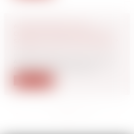
ACCOUCHEMENT SOUS X :
COMMENT CONCILIER DROIT AU
SECRET ET ACCÈS AUX ORIGINES ?
Droit de la famille, des personnes et de
leur patrimoine
À l'heure où la recherche des origines de
naissance est facilitée par les rés...
Lire la suite
<<
<
...
4
5
6
7
8
9
10
...
>
>>