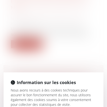
ÉTÉ FAITE DANS LE DÉLAI D’UN
MOIS
Droit de la famille, des personnes et de
leur patrimoine
/
Couples et régime
matrimoniaux
Une femme liée par un pacte civil de
solidarité avec un travailleur indépenda...
Lire la suite
VIOLENCES CONJUGALES : UNE
AIDE FINANCIÈRE D’URGENCE
Information sur les cookies
POUR QUITTER LE DOMICILE EN
Nous avons recours à des cookies techniques pour
SÉCURITÉ
assurer le bon fonctionnement du site, nous utilisons
Droit de la famille, des personnes et de
également des cookies soumis à votre consentement
leur patrimoine
/
Violences familiales
pour collecter des statistiques de visite.