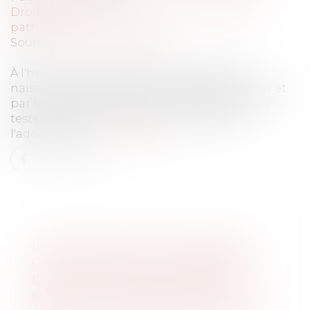
Droit de la famille, des personnes et de leur
patrimoine
Source :
www.vie-publique.fr
À l'heure où la recherche des origines de
naissance est facilitée par les réseaux sociaux et
par la pratique de plus en plus répandue des
tests génétiques, le Conseil national de
l'adoption et ...
Lire la suite
LA CPAM NE PEUT REFUSER LE
CAPITAL DÉCÈS AU PARTENAIRE
DE PACS À CHARGE AU SEUL
MOTIF QU’AUCUNE DEMANDE N’A