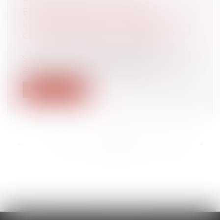
EXPULSION DU LOCATAIRE :
L’ACTION OBLIQUE RECONNUE AU
COPROPRIÉTAIRE LE PERMET.
Droit immobilier
/
Baux d'habitation
Si un bailleur n'expulse pas son locataire
alors que ce dernier porte atteint...
Lire la suite
<<
<
...
250
251
252
253
254
255
256
...
>
>>