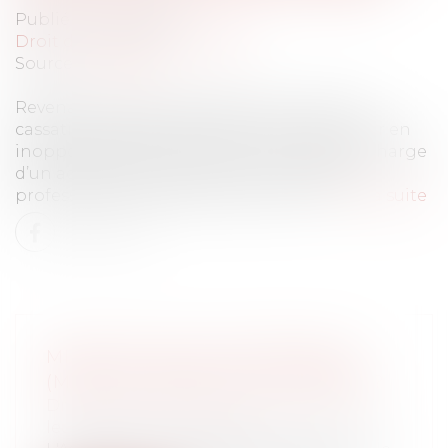
Publié le :
19/05/2021
Droit du travail - Employeurs
Source :
www.efl.fr
Revenant sur sa jurisprudence, la Cour de
cassation décide que l’action de l’employeur en
inopposabilité d’une décision de prise en charge
d’un accident du travail ou d’une maladie
professionnelle se prescrit par 5 ans...
Lire la suite
MINEURS NON ACCOMPAGNÉS
(MNA) ET SÉCURITÉ : QUE FAIRE ?
Droit de la famille, des personnes et de
leur patrimoine
/
Filiation