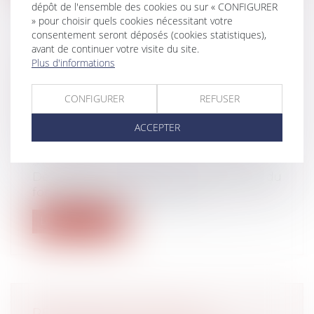
dépôt de l'ensemble des cookies ou sur « CONFIGURER
» pour choisir quels cookies nécessitant votre
consentement seront déposés (cookies statistiques),
avant de continuer votre visite du site.
LA CLAUSE PÉNALE INSÉRÉE DANS
Plus d'informations
UNE LIBÉRALITÉ EST SOUMISE AU
CONTRÔLE DE
CONFIGURER
REFUSER
PROPORTIONNALITÉ
ACCEPTER
Droit de la famille, des personnes et de
leur patrimoine
/
Patrimoine et
succession
Dès lors qu'ils y ont été invités, les juges du
fond doivent rechercher si le...
Lire la suite
RÉSILIATION DU BAIL ET