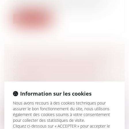
L'Assemblée nationale vient de publier le
rapport de la mission d'information...
Lire la suite
ACCIDENT DU TRAVAIL - MALADIE
PROFESSIONNELLE : 5 ANS POUR
CONTESTER L’OPPOSABILITÉ
D’UNE DÉCISION DE PRISE EN
CHARGE
Droit du travail - Employeurs
Information sur les cookies
Revenant sur sa jurisprudence, la Cour de
Nous avons recours à des cookies techniques pour
cassation décide que l’action de l’...
assurer le bon fonctionnement du site, nous utilisons
également des cookies soumis à votre consentement
Lire la suite
pour collecter des statistiques de visite.
Cliquez ci-dessous sur « ACCEPTER » pour accepter le