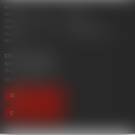
Accueil
Cabinet
Domaines d'intervention
Actus
Contact
Plan du site
Politique de confidentialité
Mentions légales
Honoraires
Politique de cookies
Articles
CÉCILE MOURGUES
18 rue du Collège
11400 CASTELNAUDARY
Tél :
04 68 23 41 32
NOUS CONTACTER
NOUS LOCALISER