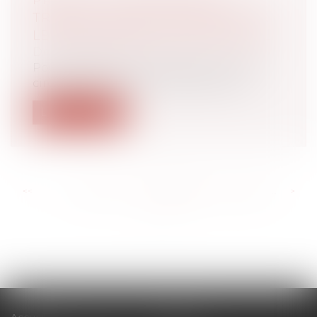
PROTOCOLE SANITAIRE AU
TRAVAIL : LES ÉVOLUTIONS POUR
LE DÉJEUNER ET LE TÉLÉTRAVAIL
Droit du travail - Salariés
Pour répondre à la recrudescence de la
circulation du virus, le protocole nat...
Lire la suite
<<
<
...
260
261
262
263
264
265
266
...
>
>>