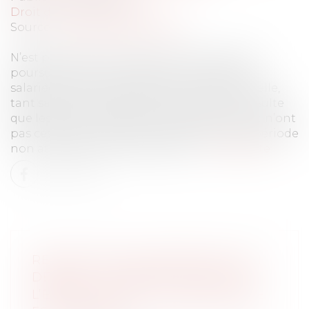
Droit du travail - Salariés
Source :
www.dalloz-actualite.fr
N’est pas prescrite la discrimination s’étant
poursuivie tout au long de la carrière de la
salariée en termes d’évolution professionnelle,
tant salariale que personnelle, et dont il résulte
que les faits sur lesquels se fonde la salariée n’ont
pas cessé de produire leurs effets avant la période
non atteinte par la prescription...
Lire la suite
RECHERCHE DE PATERNITÉ D’UN
DÉFUNT : COMPARER L’ADN DE
L’ENFANT ET DE LA GRAND-MÈRE