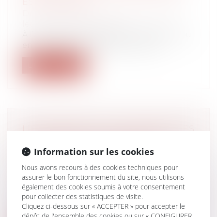
EST POSSIBLE
Droit de la famille, des personnes et de
leur patrimoine
/
Filiation
À l’occasion d’une action en recherche ou
en contestation de paternité, le ju...
Lire la suite
LICENCIEMENT ET CIRCONSTANCES
VEXATOIRES : VOTRE SALARIÉ
Information sur les cookies
PEUT-IL DEMANDER DES
DOMMAGES ET INTÉRÊTS MÊME SI
Nous avons recours à des cookies techniques pour
LA FAUTE EST JUSTIFIÉE ?
assurer le bon fonctionnement du site, nous utilisons
également des cookies soumis à votre consentement
Droit du travail - Employeurs
pour collecter des statistiques de visite.
En présence d’une faute de votre salarié,
Cliquez ci-dessous sur « ACCEPTER » pour accepter le
vous pouvez prendre la décision de...
dépôt de l'ensemble des cookies ou sur « CONFIGURER