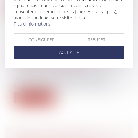
» pour choisir quels cookies nécessitant votre
Lire la suite
consentement seront déposés (cookies statistiques),
avant de continuer votre visite du site.
Plus d'informations
CONFIGURER
REFUSER
ABSENCE DE PRESCRIPTION DES
ACCEPTER
DISCRIMINATIONS CONTINUANT À
PRODUIRE LEURS EFFETS
Droit du travail - Salariés
N’est pas prescrite la discrimination
s’étant poursuivie tout au long de la c...
Lire la suite