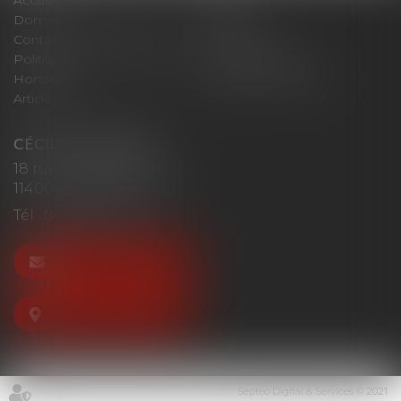
Accueil
Cabinet
Domaines d'intervention
Actus
Contact
Plan du site
Politique de confidentialité
Mentions légales
Honoraires
Politique de cookies
Articles
CÉCILE MOURGUES
18 rue du Collège
11400 CASTELNAUDARY
Tél :
04 68 23 41 32
NOUS CONTACTER
NOUS LOCALISER
Septeo Digital & Services © 2021